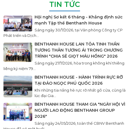
TIN TỨC
Hội nghị Sơ kết 6 tháng - Khẳng định sức
mạnh Tập thể Benthanh House
Sáng ngày 30/7/2026, tại Văn phòng Công ty CP
Phát triển và Dịch...
BENTHANH HOUSE LAN TỎA TINH THẦN
TƯƠNG THÂN TƯƠNG ÁI TRONG CHƯƠNG
TRÌNH "CHIA SẺ GIỌT MÁU HỒNG" 2026
Sáng ngày 27/7/2026, hòa trong không khí thiêng
liêng kỷ niệm 79...
BENTHANH HOUSE - HÀNH TRÌNH RỰC RỠ
TẠI ĐẢO NGỌC PHÚ QUỐC 2026
Khi những tia nắng hè rực rỡ nhất gõ cửa, cũng là
lúc đại Gia...
BENTHANH HOUSE THAM GIA "NGÀY HỘI VÌ
NGƯỜI LAO ĐỘNG BENTHANH GROUP
2026"
Sáng ngày 24/05/2026, toàn thể CBNV Benthanh
House đã có một buổi...