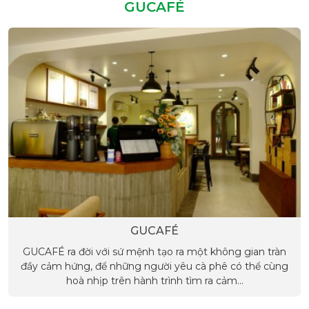
GUCAFÉ
GUCAFÉ
GUCAFÉ ra đời với sứ mệnh tạo ra một không gian tràn
đầy cảm hứng, để những người yêu cà phê có thể cùng
hoà nhịp trên hành trình tìm ra cảm...