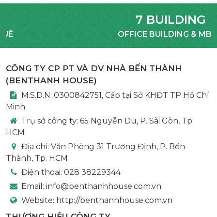
7 BUILDING
OFFICE BUILDING & MBKD
CÔNG TY CP PT VÀ DV NHÀ BẾN THÀNH
(
BENTHANH HOUSE
)
M.S.D.N: 0300842751, Cấp tại Sở KHĐT TP Hồ Chí
Minh
Trụ sở công ty:
65 Nguyễn Du, P. Sài Gòn, Tp.
HCM
Địa chỉ:
Văn Phòng 31 Trương Định, P. Bến
Thành, Tp. HCM
Điện thoại:
028 38229344
Email:
info@benthanhhouse.com.vn
Website:
http://benthanhhouse.com.vn
THƯƠNG HIỆU CÔNG TY