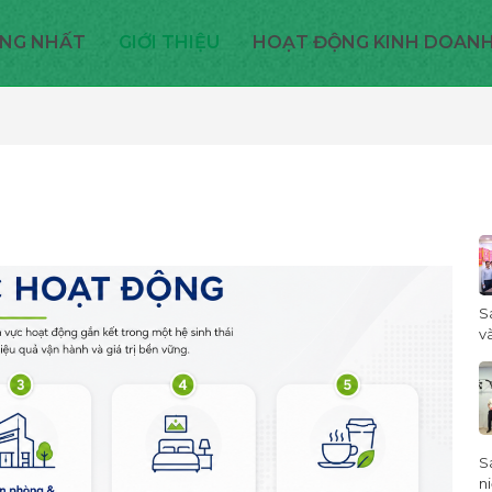
NG NHẤT
GIỚI THIỆU
HOẠT ĐỘNG KINH DOAN
S
và
S
ni