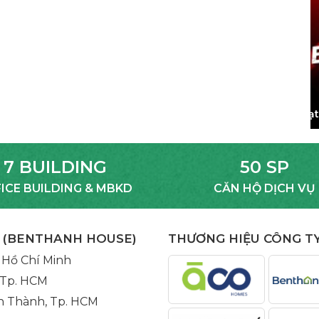
Hoạt động CĐCS năm 2023
7 BUILDING
50 SP
ICE BUILDING & MBKD
CĂN HỘ DỊCH VỤ
(
BENTHANH HOUSE
)
THƯƠNG HIỆU CÔNG T
 Hồ Chí Minh
 Tp. HCM
n Thành, Tp. HCM