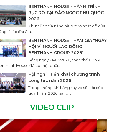
BENTHANH HOUSE - HÀNH TRÌNH
RỰC RỠ TẠI ĐẢO NGỌC PHÚ QUỐC
2026
Khi những tia nắng hè rực rỡ nhất gõ cửa,
ng là lúc đại Gia...
BENTHANH HOUSE THAM GIA "NGÀY
HỘI VÌ NGƯỜI LAO ĐỘNG
BENTHANH GROUP 2026"
Sáng ngày 24/05/2026, toàn thể CBNV
enthanh House đã có một buổi...
Hội nghị Triển khai chương trình
công tác năm 2026
Trong không khí hăng say và sôi nổi của
quý II năm 2026, sáng...
VIDEO CLIP