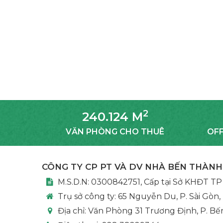
2
240.124 M
VĂN PHÒNG CHO THUÊ
OFF
CÔNG TY CP PT VÀ DV NHÀ BẾN THÀNH
M.S.D.N: 0300842751, Cấp tại Sở KHĐT TP
Trụ sở công ty:
65 Nguyễn Du, P. Sài Gòn,
Địa chỉ:
Văn Phòng 31 Trương Định, P. Bế