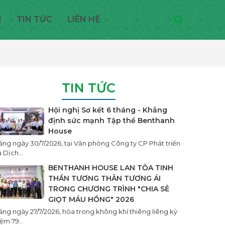
H
TIN TỨC
LIÊN HỆ
TIN TỨC
Hội nghị Sơ kết 6 tháng - Khẳng
định sức mạnh Tập thể Benthanh
House
áng ngày 30/7/2026, tại Văn phòng Công ty CP Phát triển
 Dịch...
BENTHANH HOUSE LAN TỎA TINH
THẦN TƯƠNG THÂN TƯƠNG ÁI
TRONG CHƯƠNG TRÌNH "CHIA SẺ
GIỌT MÁU HỒNG" 2026
áng ngày 27/7/2026, hòa trong không khí thiêng liêng kỷ
ệm 79...