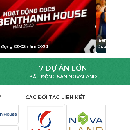
Benthanh House - One team, One dream, One
Journey
7 DỰ ÁN LỚN
BẤT ĐỘNG SẢN NOVALAND
Y
CÁC ĐỐI TÁC LIÊN KẾT