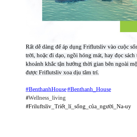
Rất dễ dàng để áp dụng Friflutsliv vào cuộc số
trời, hoặc đi dạo, ngồi hóng mát, hay đọc sa
khoảnh khắc tận hưởng thời gian bên ngoài một
được Friflutsliv xoa dịu tâm trí.
#BenthanhHouse
#Benthanh_House
Wellness_living
#
Fr­iluftsliv­_Triết_lí_sống_của_người_Na-uy
#