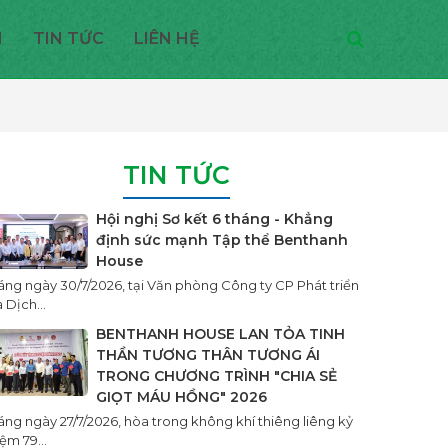
H
TIN TỨC
LIÊN HỆ
TIN TỨC
Hội nghị Sơ kết 6 tháng - Khẳng
định sức mạnh Tập thể Benthanh
House
áng ngày 30/7/2026, tại Văn phòng Công ty CP Phát triển
 Dịch...
BENTHANH HOUSE LAN TỎA TINH
THẦN TƯƠNG THÂN TƯƠNG ÁI
TRONG CHƯƠNG TRÌNH "CHIA SẺ
GIỌT MÁU HỒNG" 2026
áng ngày 27/7/2026, hòa trong không khí thiêng liêng kỷ
ệm 79...