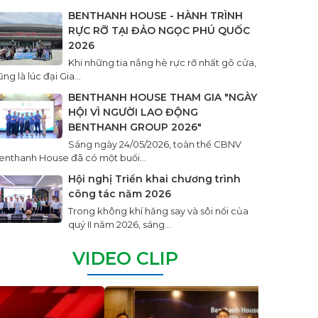
BENTHANH HOUSE - HÀNH TRÌNH
RỰC RỠ TẠI ĐẢO NGỌC PHÚ QUỐC
2026
Khi những tia nắng hè rực rỡ nhất gõ cửa,
ng là lúc đại Gia...
BENTHANH HOUSE THAM GIA "NGÀY
HỘI VÌ NGƯỜI LAO ĐỘNG
BENTHANH GROUP 2026"
Sáng ngày 24/05/2026, toàn thể CBNV
enthanh House đã có một buổi...
Hội nghị Triển khai chương trình
công tác năm 2026
Trong không khí hăng say và sôi nổi của
quý II năm 2026, sáng...
VIDEO CLIP