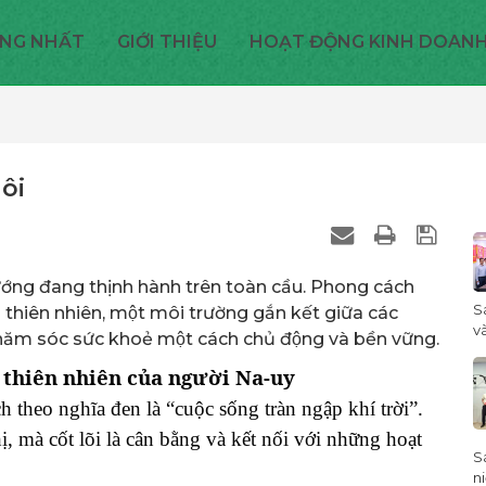
NG NHẤT
GIỚI THIỆU
HOẠT ĐỘNG KINH DOAN
gôi
 hướng đang thịnh hành trên toàn cầu. Phong cách
S
 thiên nhiên, một môi trường gắn kết giữa các
và
ăm sóc sức khoẻ một cách chủ động và bền vững.
ng thiên nhiên của người Na-uy
ch theo nghĩa đen là “cuộc sống tràn ngập khí trời”.
hị, mà cốt lõi là cân bằng và kết nối với những hoạt
S
ni