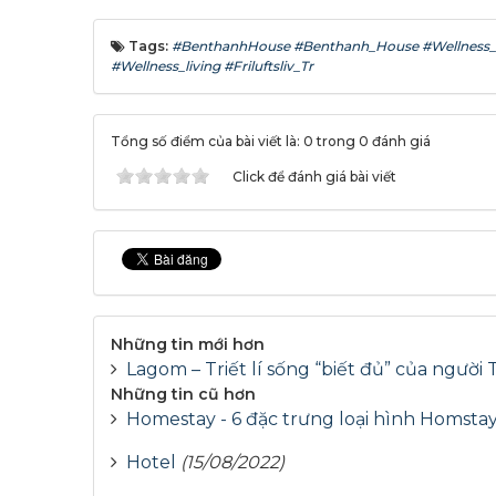
Tags:
#BenthanhHouse #Benthanh_House #Wellness_livin
#Wellness_living #Fr­iluftsliv­_Tr
Tổng số điểm của bài viết là: 0 trong 0 đánh giá
Click để đánh giá bài viết
Những tin mới hơn
Lagom – Triết lí sống “biết đủ” của người
Những tin cũ hơn
Homestay - 6 đặc trưng loại hình Homsta
Hotel
(15/08/2022)