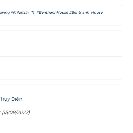
g #Fr­iluftsliv­_Tr
,
#BenthanhHouse #Benthanh_House
 Thụy Điển
y
(15/08/2022)