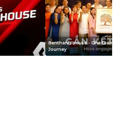
Benthanh House - One team, One dream, One
Journey