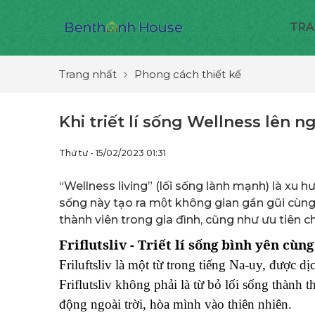
TRA
Trang nhất
Phong cách thiết kế
Khi triết lí sống Wellness lên n
Thứ tư - 15/02/2023 01:31
“Wellness living” (lối sống lành mạnh) là xu
sống này tạo ra một không gian gần gũi cùng
thành viên trong gia đình, cũng như ưu tiên ch
Friflutsliv - Triết lí sống bình yên cù
Friluftsliv là một từ trong tiếng Na-uy, được dị
Friflutsliv không phải là từ bỏ lối sống thành t
động ngoài trời, hòa mình vào thiên nhiên.