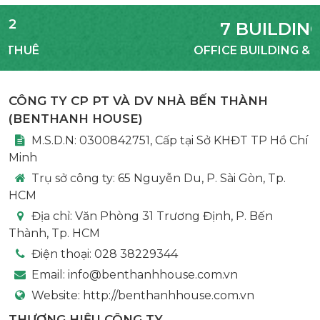
7 BUILDING
OFFICE BUILDING & MBKD
CÔNG TY CP PT VÀ DV NHÀ BẾN THÀNH
(
BENTHANH HOUSE
)
M.S.D.N: 0300842751, Cấp tại Sở KHĐT TP Hồ Chí
Minh
Trụ sở công ty:
65 Nguyễn Du, P. Sài Gòn, Tp.
HCM
Địa chỉ:
Văn Phòng 31 Trương Định, P. Bến
Thành, Tp. HCM
Điện thoại:
028 38229344
Email:
info@benthanhhouse.com.vn
Website:
http://benthanhhouse.com.vn
THƯƠNG HIỆU CÔNG TY