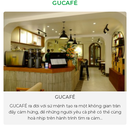
GUCAFÉ
GUCAFÉ
GUCAFÉ ra đời với sứ mệnh tạo ra một không gian tràn
đầy cảm hứng, để những người yêu cà phê có thể cùng
hoà nhịp trên hành trình tìm ra cảm...