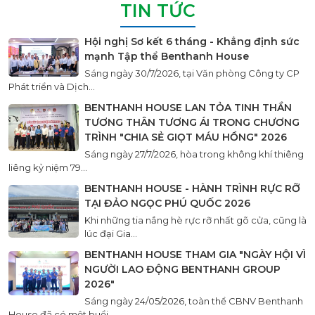
TIN TỨC
Hội nghị Sơ kết 6 tháng - Khẳng định sức
mạnh Tập thể Benthanh House
Sáng ngày 30/7/2026, tại Văn phòng Công ty CP
Phát triển và Dịch...
BENTHANH HOUSE LAN TỎA TINH THẦN
TƯƠNG THÂN TƯƠNG ÁI TRONG CHƯƠNG
TRÌNH "CHIA SẺ GIỌT MÁU HỒNG" 2026
Sáng ngày 27/7/2026, hòa trong không khí thiêng
liêng kỷ niệm 79...
BENTHANH HOUSE - HÀNH TRÌNH RỰC RỠ
TẠI ĐẢO NGỌC PHÚ QUỐC 2026
Khi những tia nắng hè rực rỡ nhất gõ cửa, cũng là
lúc đại Gia...
BENTHANH HOUSE THAM GIA "NGÀY HỘI VÌ
NGƯỜI LAO ĐỘNG BENTHANH GROUP
2026"
Sáng ngày 24/05/2026, toàn thể CBNV Benthanh
House đã có một buổi...