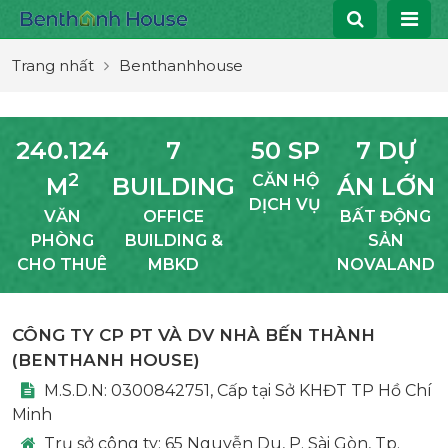
Trang nhất
Benthanhhouse
240.124
7
50 SP
7 DỰ
2
CĂN HỘ
M
BUILDING
ÁN LỚN
DỊCH VỤ
VĂN
OFFICE
BẤT ĐỘNG
PHÒNG
BUILDING &
SẢN
CHO THUÊ
MBKD
NOVALAND
CÔNG TY CP PT VÀ DV NHÀ BẾN THÀNH
(
BENTHANH HOUSE
)
M.S.D.N: 0300842751, Cấp tại Sở KHĐT TP Hồ Chí
Minh
Trụ sở công ty:
65 Nguyễn Du, P. Sài Gòn, Tp.