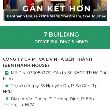
Benthanh House - One team, One dream, One Journey
7 BUILDING
OFFICE BUILDING & MBKD
CÔNG TY CP PT VÀ DV NHÀ BẾN THÀNH
(
BENTHANH HOUSE
)
M.S.D.N: 0300842751, Cấp tại Sở KHĐT TP Hồ Chí
Minh
Trụ sở công ty:
65 Nguyễn Du, P. Sài Gòn, Tp.
HCM
Địa chỉ:
Văn Phòng 31 Trương Định, P. Bến
Thành, Tp. HCM