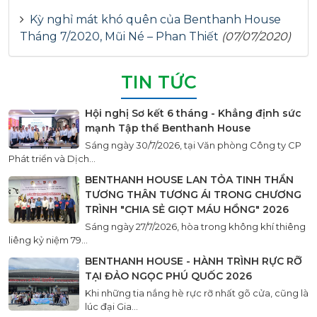
Kỳ nghỉ mát khó quên của Benthanh House
Tháng 7/2020, Mũi Né – Phan Thiết
(07/07/2020)
TIN TỨC
Hội nghị Sơ kết 6 tháng - Khẳng định sức
mạnh Tập thể Benthanh House
Sáng ngày 30/7/2026, tại Văn phòng Công ty CP
Phát triển và Dịch...
BENTHANH HOUSE LAN TỎA TINH THẦN
TƯƠNG THÂN TƯƠNG ÁI TRONG CHƯƠNG
TRÌNH "CHIA SẺ GIỌT MÁU HỒNG" 2026
Sáng ngày 27/7/2026, hòa trong không khí thiêng
liêng kỷ niệm 79...
BENTHANH HOUSE - HÀNH TRÌNH RỰC RỠ
TẠI ĐẢO NGỌC PHÚ QUỐC 2026
Khi những tia nắng hè rực rỡ nhất gõ cửa, cũng là
lúc đại Gia...