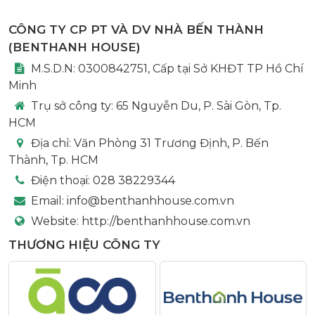
CÔNG TY CP PT VÀ DV NHÀ BẾN THÀNH
(
BENTHANH HOUSE
)
M.S.D.N: 0300842751, Cấp tại Sở KHĐT TP Hồ Chí
Minh
Trụ sở công ty:
65 Nguyễn Du, P. Sài Gòn, Tp.
HCM
Địa chỉ:
Văn Phòng 31 Trương Định, P. Bến
Thành, Tp. HCM
Điện thoại:
028 38229344
Email:
info@benthanhhouse.com.vn
Website:
http://benthanhhouse.com.vn
THƯƠNG HIỆU CÔNG TY