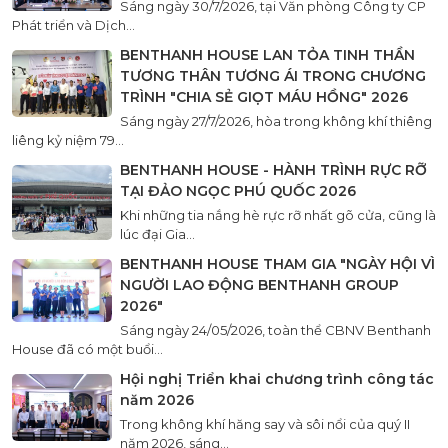
Sáng ngày 30/7/2026, tại Văn phòng Công ty CP
Phát triển và Dịch...
BENTHANH HOUSE LAN TỎA TINH THẦN
TƯƠNG THÂN TƯƠNG ÁI TRONG CHƯƠNG
TRÌNH "CHIA SẺ GIỌT MÁU HỒNG" 2026
Sáng ngày 27/7/2026, hòa trong không khí thiêng
liêng kỷ niệm 79...
BENTHANH HOUSE - HÀNH TRÌNH RỰC RỠ
TẠI ĐẢO NGỌC PHÚ QUỐC 2026
Khi những tia nắng hè rực rỡ nhất gõ cửa, cũng là
lúc đại Gia...
BENTHANH HOUSE THAM GIA "NGÀY HỘI VÌ
NGƯỜI LAO ĐỘNG BENTHANH GROUP
2026"
Sáng ngày 24/05/2026, toàn thể CBNV Benthanh
House đã có một buổi...
Hội nghị Triển khai chương trình công tác
năm 2026
Trong không khí hăng say và sôi nổi của quý II
năm 2026, sáng...