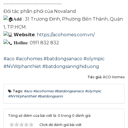
----------------------------------
Đối tác phân phối của Novaland
𝐀𝐝𝐝 : 31 Trương Đinh, Phường Bến Thành, Quận
1, TP.HCM.
𝗪𝗲𝗯𝘀𝗶𝘁𝗲:
https://acohomes.com.vn/
𝐇𝐨𝐭𝐥𝐢𝐧𝐞: 0911 832 832
#aco
#acohomes
#batdongsanaco
#olympic
#NVWphanthiet
#batdongsannghiduong
Tác giả:
ÀCO Homes
Tags:
#aco #acohomes #batdongsanaco #olympic
#NVWphanthiet #batdongsann
Tổng số điểm của bài viết là: 0 trong 0 đánh giá
Click để đánh giá bài viết