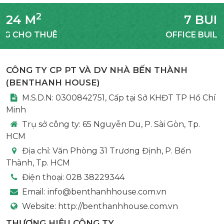
7 BUILDING
OFFICE BUILDING & MBKD
CÔNG TY CP PT VÀ DV NHÀ BẾN THÀNH
(
BENTHANH HOUSE
)
M.S.D.N: 0300842751, Cấp tại Sở KHĐT TP Hồ Chí
Minh
Trụ sở công ty:
65 Nguyễn Du, P. Sài Gòn, Tp.
HCM
Địa chỉ:
Văn Phòng 31 Trương Định, P. Bến
Thành, Tp. HCM
Điện thoại:
028 38229344
Email:
info@benthanhhouse.com.vn
Website:
http://benthanhhouse.com.vn
THƯƠNG HIỆU CÔNG TY