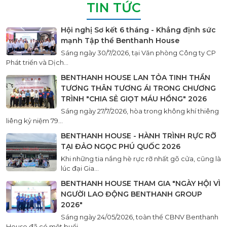
TIN TỨC
Hội nghị Sơ kết 6 tháng - Khẳng định sức
mạnh Tập thể Benthanh House
Sáng ngày 30/7/2026, tại Văn phòng Công ty CP
Phát triển và Dịch...
BENTHANH HOUSE LAN TỎA TINH THẦN
TƯƠNG THÂN TƯƠNG ÁI TRONG CHƯƠNG
TRÌNH "CHIA SẺ GIỌT MÁU HỒNG" 2026
Sáng ngày 27/7/2026, hòa trong không khí thiêng
liêng kỷ niệm 79...
BENTHANH HOUSE - HÀNH TRÌNH RỰC RỠ
TẠI ĐẢO NGỌC PHÚ QUỐC 2026
Khi những tia nắng hè rực rỡ nhất gõ cửa, cũng là
lúc đại Gia...
BENTHANH HOUSE THAM GIA "NGÀY HỘI VÌ
NGƯỜI LAO ĐỘNG BENTHANH GROUP
2026"
Sáng ngày 24/05/2026, toàn thể CBNV Benthanh
House đã có một buổi...