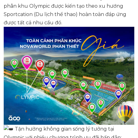
phân khu Olympic được kiến tạo theo xu hướng
Sportcation (Du lịch thể thao) hoàn toàn đáp ứng
được tất cả nhu cầu đó.
Tận hưởng không gian sống lý tưởng tại
Olympic với nhiều chương trình ưu đãi hấp dẫn: