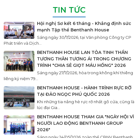
TIN TỨC
Hội nghị Sơ kết 6 tháng - Khẳng định sức
mạnh Tập thể Benthanh House
Sáng ngày 30/7/2026, tại Văn phòng Công ty CP
Phát triển và Dịch...
BENTHANH HOUSE LAN TỎA TINH THẦN
TƯƠNG THÂN TƯƠNG ÁI TRONG CHƯƠNG
TRÌNH "CHIA SẺ GIỌT MÁU HỒNG" 2026
Sáng ngày 27/7/2026, hòa trong không khí thiêng
liêng kỷ niệm 79...
BENTHANH HOUSE - HÀNH TRÌNH RỰC RỠ
TẠI ĐẢO NGỌC PHÚ QUỐC 2026
Khi những tia nắng hè rực rỡ nhất gõ cửa, cũng là
lúc đại Gia...
BENTHANH HOUSE THAM GIA "NGÀY HỘI VÌ
NGƯỜI LAO ĐỘNG BENTHANH GROUP
2026"
Sáng ngày 24/05/2026, toàn thể CBNV Benthanh