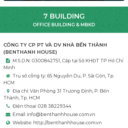
7 BUILDING
OFFICE BUILDING & MBKD
CÔNG TY CP PT VÀ DV NHÀ BẾN THÀNH
(
BENTHANH HOUSE
)
M.S.D.N: 0300842751, Cấp tại Sở KHĐT TP Hồ Chí
Minh
Trụ sở công ty:
65 Nguyễn Du, P. Sài Gòn, Tp.
HCM
Địa chỉ:
Văn Phòng 31 Trương Định, P. Bến
Thành, Tp. HCM
Điện thoại:
028 38229344
Email:
info@benthanhhouse.com.vn
Website:
http://benthanhhouse.com.vn