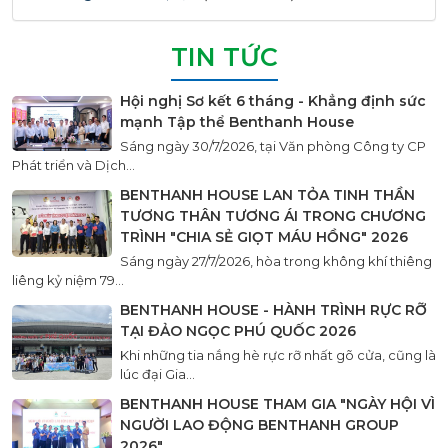
TIN TỨC
Hội nghị Sơ kết 6 tháng - Khẳng định sức
mạnh Tập thể Benthanh House
Sáng ngày 30/7/2026, tại Văn phòng Công ty CP
Phát triển và Dịch...
BENTHANH HOUSE LAN TỎA TINH THẦN
TƯƠNG THÂN TƯƠNG ÁI TRONG CHƯƠNG
TRÌNH "CHIA SẺ GIỌT MÁU HỒNG" 2026
Sáng ngày 27/7/2026, hòa trong không khí thiêng
liêng kỷ niệm 79...
BENTHANH HOUSE - HÀNH TRÌNH RỰC RỠ
TẠI ĐẢO NGỌC PHÚ QUỐC 2026
Khi những tia nắng hè rực rỡ nhất gõ cửa, cũng là
lúc đại Gia...
BENTHANH HOUSE THAM GIA "NGÀY HỘI VÌ
NGƯỜI LAO ĐỘNG BENTHANH GROUP
2026"