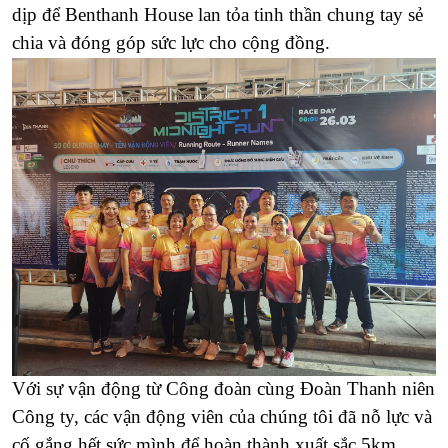
dịp để Benthanh House lan tỏa tinh thần chung tay sẻ
chia và đóng góp sức lực cho cộng đồng.
Với sự vận động từ Công đoàn cùng Đoàn Thanh niên
Công ty, các vận động viên của chúng tôi đã nỗ lực và
cố gắng hết sức mình để hoàn thành xuất sắc 5km