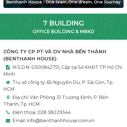
Benthanh House - One team, One dream, One Journey
7 BUILDING
OFFICE BUILDING & MBKD
CÔNG TY CP PT VÀ DV NHÀ BẾN THÀNH
(
BENTHANH HOUSE
)
M.S.D.N: 0300842751, Cấp tại Sở KHĐT TP Hồ Chí
Minh
Trụ sở công ty:
65 Nguyễn Du, P. Sài Gòn, Tp.
HCM
Địa chỉ:
Văn Phòng 31 Trương Định, P. Bến
Thành, Tp. HCM
Điện thoại:
028 38229344
Email:
info@benthanhhouse.com.vn