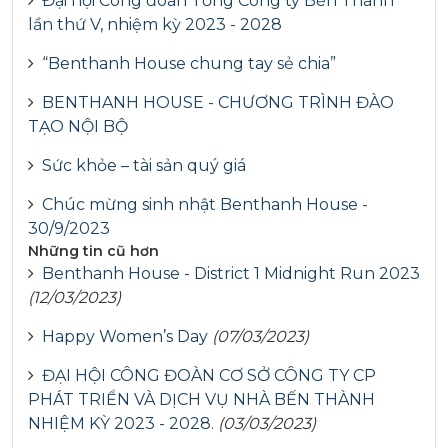
Đại hội Công đoàn Tổng Công ty Bến Thành
lần thứ V, nhiệm kỳ 2023 - 2028
“Benthanh House chung tay sẻ chia”
BENTHANH HOUSE - CHƯƠNG TRÌNH ĐÀO
TẠO NỘI BỘ
Sức khỏe – tài sản quý giá
Chúc mừng sinh nhật Benthanh House -
30/9/2023
Những tin cũ hơn
Benthanh House - District 1 Midnight Run 2023
(12/03/2023)
Happy Women’s Day
(07/03/2023)
ĐẠI HỘI CÔNG ĐOÀN CƠ SỞ CÔNG TY CP
PHÁT TRIỂN VÀ DỊCH VỤ NHÀ BẾN THÀNH
NHIỆM KỲ 2023 - 2028.
(03/03/2023)