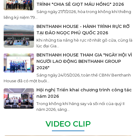
TRÌNH "CHIA SẺ GIỌT MÁU HỒNG" 2026
Sáng ngày 27/7/2026, hòa trong không khí thiêng
liêng kỷ niệm 79...
BENTHANH HOUSE - HÀNH TRÌNH RỰC RỠ
TẠI ĐẢO NGỌC PHÚ QUỐC 2026
Khi những tia nắng hè rực rỡ nhất gõ cửa, cũng là
lúc đại Gia...
BENTHANH HOUSE THAM GIA "NGÀY HỘI VÌ
NGƯỜI LAO ĐỘNG BENTHANH GROUP
2026"
Sáng ngày 24/05/2026, toàn thể CBNV Benthanh
House đã có một buổi...
Hội nghị Triển khai chương trình công tác
năm 2026
Trong không khí hăng say và sôi nổi của quý II
năm 2026, sáng...
VIDEO CLIP