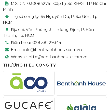
M.S.D.N: 0300842751, Cấp tại Sở KHĐT TP Hồ Chí
Minh
Trụ sở công ty:
65 Nguyễn Du, P. Sài Gòn, Tp.
HCM
Địa chỉ:
Văn Phòng 31 Trương Định, P. Bến
Thành, Tp. HCM
Điện thoại:
028 38229344
Email:
info@benthanhhouse.com.vn
Website:
http://benthanhhouse.com.vn
THƯƠNG HIỆU CÔNG TY